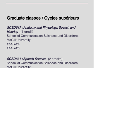
Graduate classes / Cycles supérieurs
SCSD617 : Anatomy and Physiology: Speech and
Hearing
(1 credit)
School of Communication Sciences and Disorders,
McGill University
Fall 2024
Fall 2025
SCSD631 : Speech Science
(2 credits)
School of Communication Sciences and Disorders,
McGill University
Fall 2024
Fall 2025
LSV716 : Phonétique et phonologie
(3 credits)
Département des lettres et communications, Université
de Sherbrooke.
Course offered every other year.
Fall 2015
S
ummer 2018 (intensive)
Winter 2020
Undergraduate classes / Premier cycle
LNG3560 : Phonétique avancée
(3 credits)
(Applied research methods class)